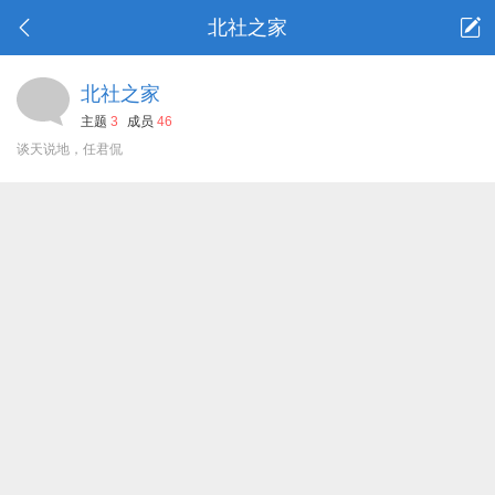
北社之家
北社之家
主题
3
成员
46
谈天说地，任君侃