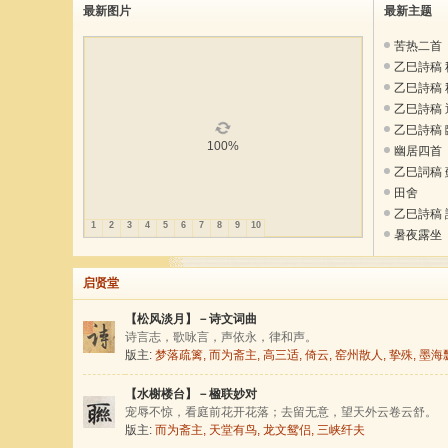
诗
最新图片
最新主题
社
苦热二首
乙巳詩稿 
乙巳詩稿 
乙巳詩稿 退
乙巳詩稿 臨
100%
幽居四首
乙巳詞稿 
田舍
乙巳詩稿 讀
1
2
3
4
5
6
7
8
9
10
暑夜露坐
启贤堂
【松风淡月】－诗文词曲
诗言志，歌咏言，声依永，律和声。
版主:
梦落疏篱
,
而为斋主
,
高三适
,
倚云
,
窑州散人
,
挚殊
,
墨海
【水榭楼台】－楹联妙对
宠辱不惊，看庭前花开花落；去留无意，望天外云卷云舒。
版主:
而为斋主
,
天堂有鸟
,
龙文鸳侣
,
三峡纤夫