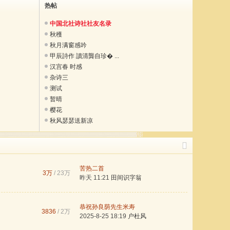
热帖
中国北社诗社社友名录
秋穫
秋月满窗感吟
甲辰詩作 讀清龔自珍� ...
汉宫春 时感
杂诗三
测试
暂晴
樱花
秋风瑟瑟送新凉
苦热二首
3万
/
23万
昨天 11:21
田间识字翁
恭祝孙良荫先生米寿
3836
/
2万
2025-8-25 18:19
户杜风