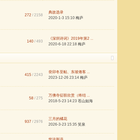
典故选录
272
/ 2158
2020-1-3 15:10
梅庐
《深圳诗词》2019年第2 ...
140
/ 493
2020-6-18 22:18
梅庐
癸卯冬至帖、东坡倦客 ...
415
/ 2243
2023-12-26 23:14
梅庐
万佛寺征联欣赏（终结 ...
58
/ 275
2018-5-23 14:23
苍山如海
三月的橘花
937
/ 2976
2026-3-23 15:35
笑泉
世说新语