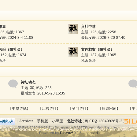
雅集
入社申请
 36
,
帖数: 1367
主题: 126
,
帖数: 2258
: 2024-3-4 11:08
最后发表: 2026-7-20 07:40
风采（限社员）
文件档案（限社员）
 152
,
帖数: 1674
主题: 137
,
帖数: 1965
版块
私密版块
诗坛动态
主题: 30
,
帖数: 223
最后发表: 2018-5-23 15:35
【中华诗赋】
【江右诗社】
【吴门诗社】
【唐诗宋词】
【平
|
Archiver
|
手机版
|
小黑屋
|
北社诗社
(
粤ICP备13049926号-2
)
GMT+8, 2026-8-6 07:41
, Processed in 0.022750 second(s), 9 queries .
Powered by
Discuz!
X3.5
Licensed