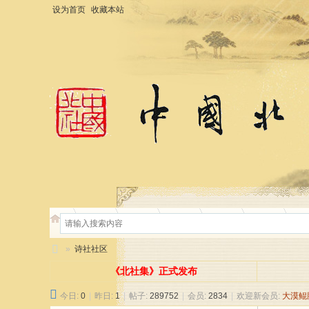
设为首页
收藏本站
»
诗社社区
北
《北社集》正式发布
社
今日:
0
|
昨日:
1
|
帖子:
289752
|
会员:
2834
|
欢迎新会员:
大漠鲲