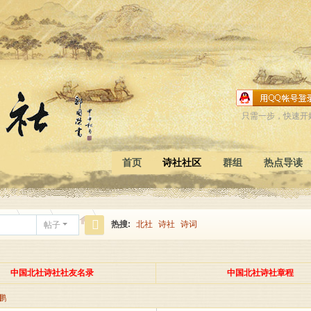
只需一步，快速开
首页
诗社社区
群组
热点导读
日志
相册
分享
记录
北社
热搜:
北社
诗社
诗词
帖子
搜
索
中国北社诗社社友名录
中国北社诗社章程
鹏