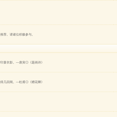
会推荐。请诸位积极参与。
霜印蓑衣影。—唐寅◎《题画诗》
能得几回闻。—杜甫◎《赠花卿》