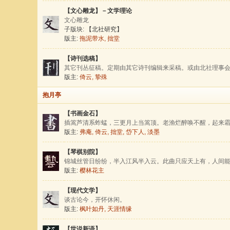
【文心雕龙】－文学理论
文心雕龙
子版块:
【北社研究】
版主:
拖泥带水
,
拙堂
【诗刊选稿】
其它刊丛征稿。定期由其它诗刊编辑来采稿。或由北社理事
版主:
倚云
,
挚殊
抱月亭
【书画金石】
插篙芦清系蚱蜢，三更月上当篙顶。老渔烂醉唤不醒，起来
版主:
弗庵
,
倚云
,
拙堂
,
岱下人
,
淡墨
【琴棋别院】
锦城丝管日纷纷，半入江风半入云。此曲只应天上有，人间
版主:
樱林花主
【现代文学】
谈古论今，开怀休闲。
版主:
枫叶如丹
,
天涯情缘
【世说新语】