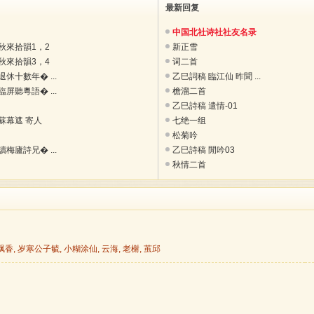
最新回复
中国北社诗社社友名录
秋來拾韻1，2
新正雪
秋來拾韻3，4
词二首
休十數年� ...
乙巳詞稿 臨江仙 昨聞 ...
屏聽粵語� ...
檐溜二首
乙巳詩稿 遣情-01
蘇幕遮 寄人
七绝一组
松菊吟
梅廬詩兄� ...
乙巳詩稿 閒吟03
秋情二首
飘香
,
岁寒公子毓
,
小糊涂仙
,
云海
,
老榭
,
茧邱