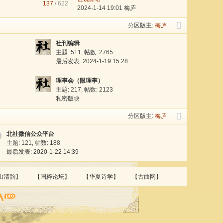
137
/ 622
2024-1-14 19:01
梅庐
分区版主:
梅庐
社刊编辑
主题: 511
,
帖数: 2765
最后发表: 2024-1-19 15:28
理事会（限理事）
主题: 217
,
帖数: 2123
私密版块
分区版主:
梅庐
北社微信公众平台
主题: 121
,
帖数: 188
最后发表: 2020-1-22 14:39
山清韵】
【国粹论坛】
【华夏诗学】
【古曲网】